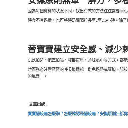
安撫原則無單一解方，多
因為每個寶寶的狀況不同，找出有效的方法往往需要耐心
餵食不宜過量，也可將餵奶間隔拉長至2至2.5小時。
替寶寶建立安全感、減少
趴臥拍背、抱直拍嗝、腹部按摩、薄毯裹巾等方式，都能
然而務必注意寶寶的呼吸道通暢，避免過熱或壓迫。腸絞
的風暴」。
文章出處：
寶寶腸絞痛怎麼辦？怎麼確認是腸絞痛？安撫原則告訴你｜