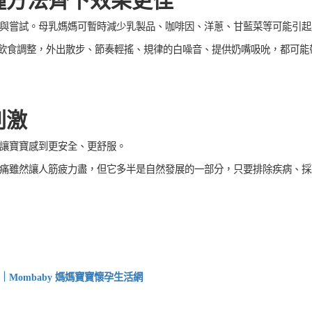
種方法齊下效果更佳
與嘗試。母乳媽媽可暫時減少乳製品、咖啡因、洋蔥、甘藍菜等可能引起
除了飲食調整，外出散步、節奏輕搖、規律的白噪音、提供奶嘴吸吮，都可能
刺激
讓寶寶感到更安全、更舒服。
痛雖然讓人筋疲力盡，但它多半是自然發展的一部分，只要排除疾病、採
Mombaby
媽媽寶寶懷孕生活網