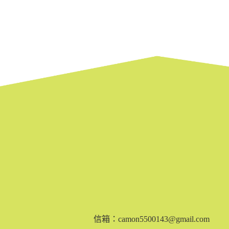
信箱：camon5500143@gmail.com