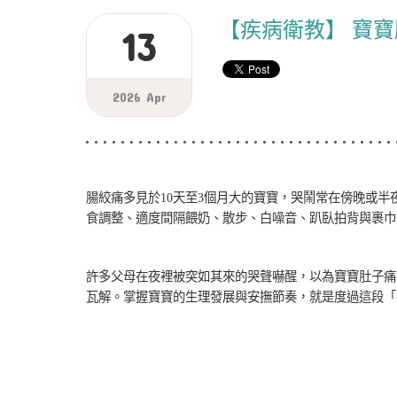
【疾病衛教】 寶
13
2026 Apr
腸絞痛多見於10天至3個月大的寶寶，哭鬧常在傍晚或
食調整、適度間隔餵奶、散步、白噪音、趴臥拍背與裹巾
許多父母在夜裡被突如其來的哭聲嚇醒，以為寶寶肚子痛
瓦解。掌握寶寶的生理發展與安撫節奏，就是度過這段「