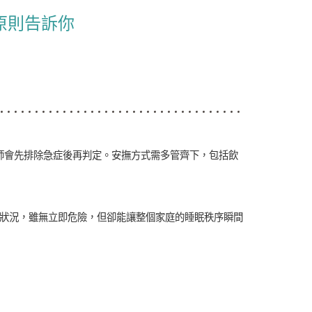
原則告訴你
師會先排除急症後再判定。安撫方式需多管齊下，包括飲
見狀況，雖無立即危險，但卻能讓整個家庭的睡眠秩序瞬間