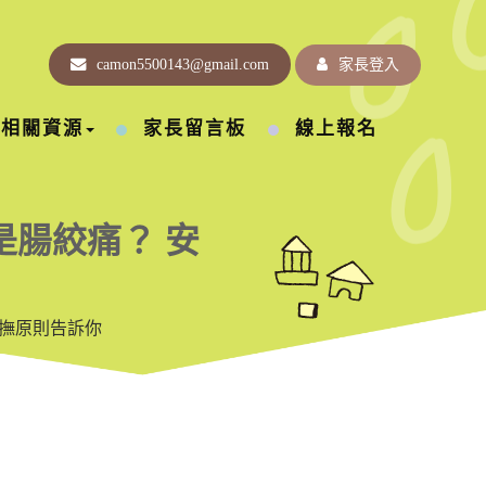
camon5500143@gmail.com
家長登入
相關資源
家長留言板
線上報名
是腸絞痛？ 安
安撫原則告訴你