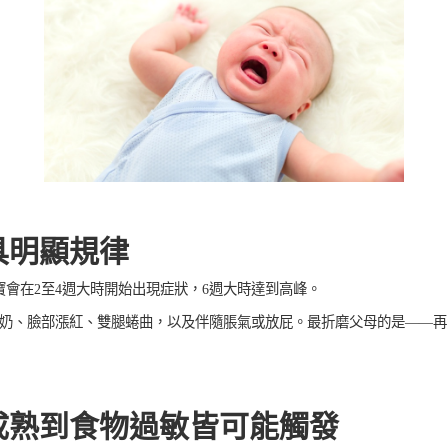
具明顯規律
寶會在2至4週大時開始出現症狀，6週大時達到高峰。
奶、臉部漲紅、雙腿蜷曲，以及伴隨脹氣或放屁。最折磨父母的是——再
成熟到食物過敏皆可能觸發