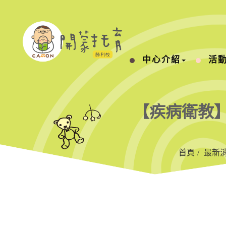
中心介紹
活
【疾病衛教】
首頁
最新