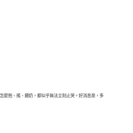
怎麼抱、搖、餵奶，都似乎無法立刻止哭。好消息是，多