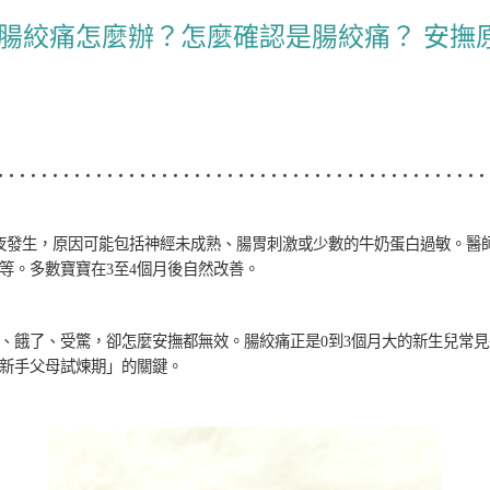
寶腸絞痛怎麼辦？怎麼確認是腸絞痛？ 安撫
半夜發生，原因可能包括神經未成熟、腸胃刺激或少數的牛奶蛋白過敏。醫
等。多數寶寶在3至4個月後自然改善。
、餓了、受驚，卻怎麼安撫都無效。腸絞痛正是0到3個月大的新生兒常
新手父母試煉期」的關鍵。