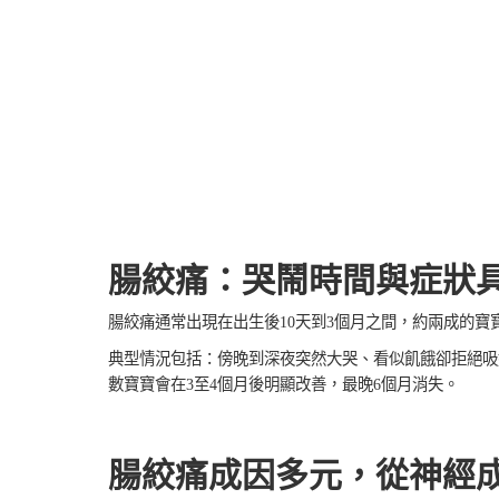
腸絞痛：哭鬧時間與症狀
腸絞痛通常出現在出生後10天到3個月之間，約兩成的寶
典型情況包括：傍晚到深夜突然大哭、看似飢餓卻拒絕吸
數寶寶會在3至4個月後明顯改善，最晚6個月消失。
腸絞痛成因多元，從神經