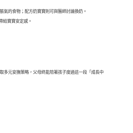
脹氣的食物；配方奶寶寶則可與醫師討論換奶。
帶給寶寶安定感。
取多元安撫策略，父母終能陪著孩子度過這一段「成長中